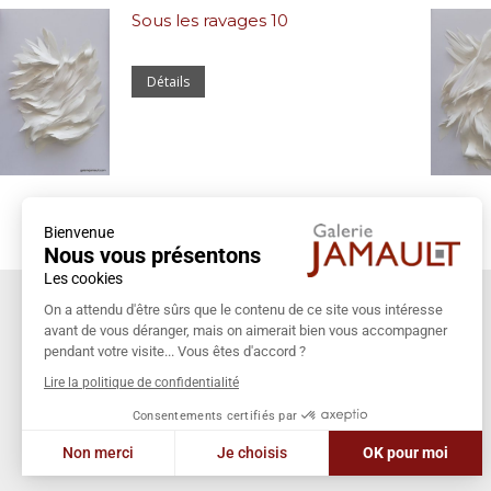
Sous les ravages 10
Détails
Bienvenue
Nous vous présentons
Les cookies
Coordonnées
On a attendu d'être sûrs que le contenu de ce site vous intéresse
avant de vous déranger, mais on aimerait bien vous accompagner
Galerie Jamault
pendant votre visite... Vous êtes d'accord ?
19 rue des Blancs Manteaux
Lire la politique de confidentialité
75004 PARIS
Consentements certifiés par
+33 (0)1 42 74 13 85
Non merci
Je choisis
OK pour moi
galeriejamault@gmail.com
Axeptio consent
Plateforme de Gestion du Consentement : Personnalisez vos Options