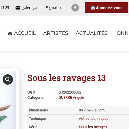
 13 85
galeriejamault@gmail.com
Abonnez-vous
ACCUEIL
ARTISTES
ACTUALITÉS
IONN
ACCUEIL
ARTISTES
ACTUALITÉS
IONN
Sous les ravages 13
UGS
GJ202200682
Catégorie
GUERRE Angèle
Dimensions
80 × 59 × 10 cm
Technique
Autres techniques
Série
Sous les ravages