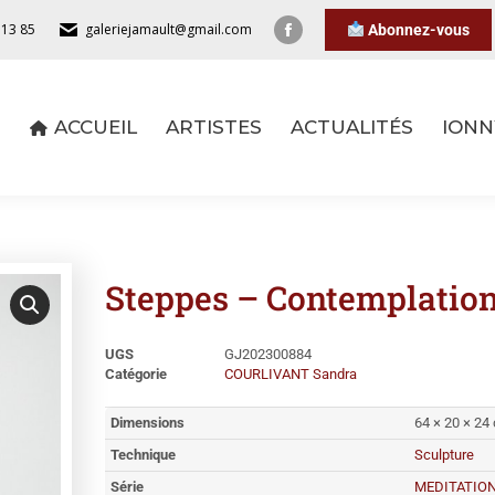
 13 85
galeriejamault@gmail.com
Abonnez-vous
ACCUEIL
ARTISTES
ACTUALITÉS
IONN
ACCUEIL
ARTISTES
ACTUALITÉS
IONN
Steppes – Contemplatio
UGS
GJ202300884
Catégorie
COURLIVANT Sandra
Dimensions
64 × 20 × 24
Technique
Sculpture
Série
MEDITATIO