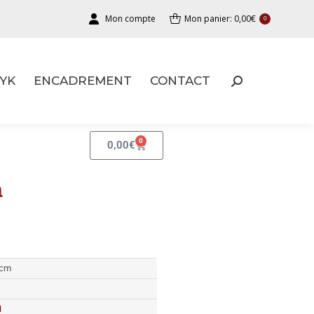
Mon compte
Mon panier:
0,00
€
0
YK
ENCADREMENT
CONTACT
YK
ENCADREMENT
CONTACT
0
0,00
€
n
 cm
N