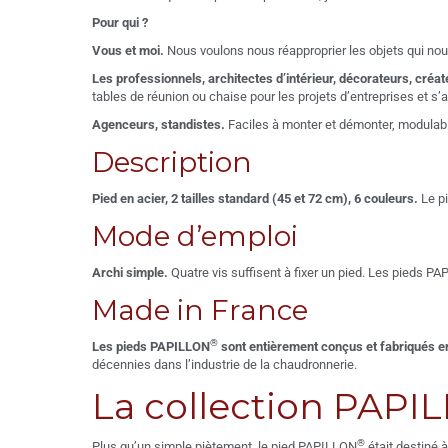
Pour qui ?
Vous et moi.
Nous voulons nous réapproprier les objets qui nous 
Les professionnels, architectes d’intérieur, décorateurs, créat
tables de réunion ou chaise pour les projets d’entreprises et s’
Agenceurs, standistes.
Faciles à monter et démonter, modulab
Description
Pied en acier, 2 tailles standard (45 et 72 cm), 6 couleurs.
Le p
Mode d’emploi
Archi simple.
Quatre vis suffisent à fixer un pied. Les pieds P
Made in France
®
Les pieds PAPILLON
sont entièrement conçus et fabriqués e
décennies dans l’industrie de la chaudronnerie.
La collection PAPI
®
Plus qu’un simple piètement, le pied PAPILLON
était destiné 