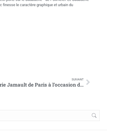
c finesse le caractère graphique et urbain du
SUIVANT
Le « Pied PAPILLON » à la Galerie Jamault de Paris à l’occasion de la PARIS DESIGN WEEK 2018