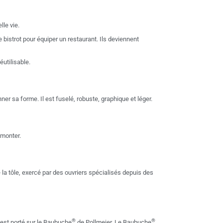
lle vie.
 bistrot pour équiper un restaurant. Ils deviennent
utilisable.
onner sa forme. Il est fuselé, robuste, graphique et léger.
emonter.
e la tôle, exercé par des ouvriers spécialisés depuis des
®
®
’est porté sur le Baubuche
de Pollmeier. Le Baubuche