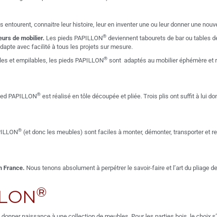
entourent, connaitre leur histoire, leur en inventer une ou leur donner une nouve
®
eurs de mobilier.
Les pieds PAPILLON
deviennent tabourets de bar ou tables de
adapte avec facilité à tous les projets sur mesure.
®
les et empilables, les pieds PAPILLON
sont adaptés au mobilier éphémère et ré
®
ied PAPILLON
est réalisé en tôle découpée et pliée. Trois plis ont suffit à lui d
®
APILLON
(et donc les meubles) sont faciles à monter, démonter, transporter et r
n France.
Nous tenons absolument à perpétrer le savoir-faire et l’art du pliage d
®
LLON
à donner naissance à une collection de meubles. Pour les parties bois, le choix s