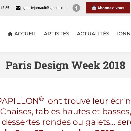
 13 85
galeriejamault@gmail.com
Abonnez-vous
ACCUEIL
ARTISTES
ACTUALITÉS
IONN
ACCUEIL
ARTISTES
ACTUALITÉS
IONN
Paris Design Week 2018
®
n PAPILLON
ont trouvé leur écrin 
Chaises, tables hautes et basses
, dessertes rondes ou galets… s