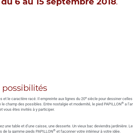
 du 6 au 15 septembre 2018
.
possibilités
e
 et le caractère racé. Il empreinte aux lignes du 20
siècle pour dessiner celles 
®
uvre le champ des possibles. Entre nostalgie et modernité, le pied PAPILLON
a l’a
 vous êtes invités à y participer.
ez une table et d’une caisse, une desserte. Un vieux bac deviendra jardinière. L
®
eurs de la gamme pieds PAPILLON
et façonner votre intérieur à votre idée.