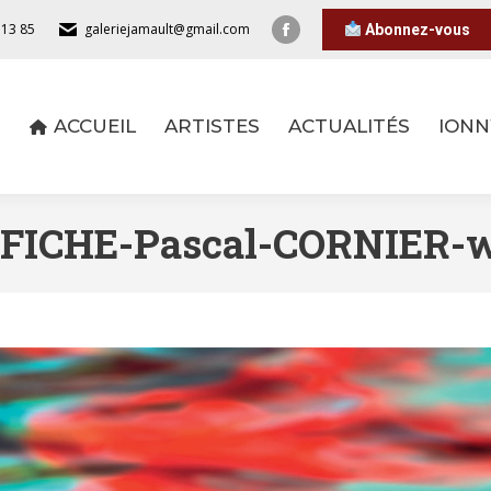
 13 85
galeriejamault@gmail.com
Abonnez-vous
ACCUEIL
ARTISTES
ACTUALITÉS
IONN
ACCUEIL
ARTISTES
ACTUALITÉS
IONN
FICHE-Pascal-CORNIER-