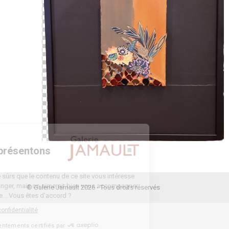
Bienvenue
Nous vous présentons
Les cookies
On a attendu d'être sûrs que le contenu de ce site vous intéresse
avant de vous déranger, mais on aimerait bien vous accompagner
© Galerie Jamault 2026 - Tous droits réservés
pendant votre visite... Vous êtes d'accord ?
Lire la politique de confidentialité
Consentements certifiés par