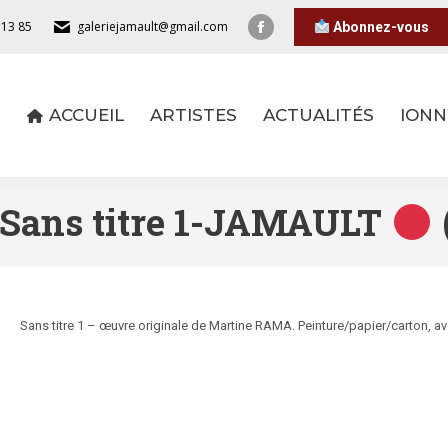
 13 85
galeriejamault@gmail.com
Abonnez-vous
ACCUEIL
ARTISTES
ACTUALITÉS
IONN
ACCUEIL
ARTISTES
ACTUALITÉS
IONN
ans titre 1-JAMAULT
Sans titre 1 – œuvre originale de Martine RAMA. Peinture/papier/carton, a