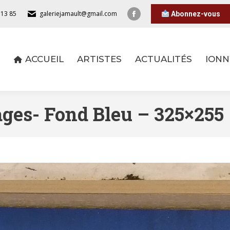
 13 85
galeriejamault@gmail.com
Abonnez-vous
ACCUEIL
ARTISTES
ACTUALITÉS
IONN
ACCUEIL
ARTISTES
ACTUALITÉS
IONN
ges- Fond Bleu – 325×255