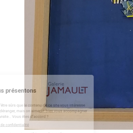
Bienvenue
Nous vous présentons
Les cookies
On a attendu d'être sûrs que le contenu de ce site vous intéresse
avant de vous déranger, mais on aimerait bien vous accompagner
pendant votre visite... Vous êtes d'accord ?
Lire la politique de confidentialité