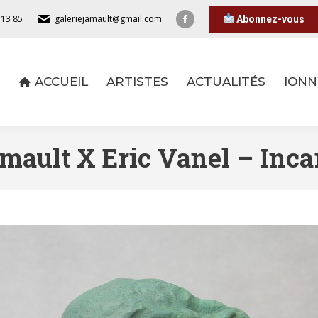
 13 85
galeriejamault@gmail.com
Abonnez-vous
ACCUEIL
ARTISTES
ACTUALITÉS
IONN
ACCUEIL
ARTISTES
ACTUALITÉS
IONN
mault X Eric Vanel – Inca