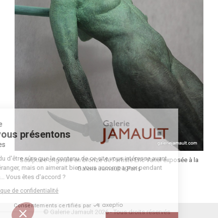
Bienvenue
Nous vous présentons
Les cookies
On a attendu d'être sûrs que le contenu de ce site vous intéresse avant
Sculpture originale en bronze de l’artiste Eric Vanel exposée à la
de vous déranger, mais on aimerait bien vous accompagner pendant
Galerie Jamault à Paris
votre visite... Vous êtes d'accord ?
Lire la politique de confidentialité
Consentements certifiés par
© Galerie Jamault 2026 - Tous droits réservés