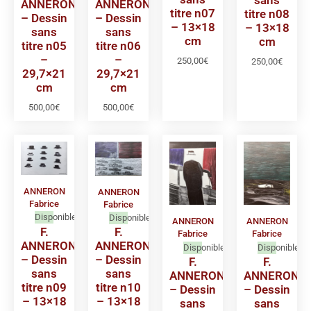
ANNERON
ANNERON
titre n07
titre n08
– Dessin
– Dessin
– 13×18
– 13×18
sans
sans
cm
cm
titre n05
titre n06
–
–
250,00
€
250,00
€
29,7×21
29,7×21
cm
cm
500,00
€
500,00
€
ANNERON
ANNERON
Fabrice
Fabrice
Disponible
Disponible
ANNERON
ANNERON
F.
F.
Fabrice
Fabrice
ANNERON
ANNERON
Disponible
Disponible
– Dessin
– Dessin
F.
F.
sans
sans
ANNERON
ANNERON
titre n09
titre n10
– Dessin
– Dessin
– 13×18
– 13×18
sans
sans