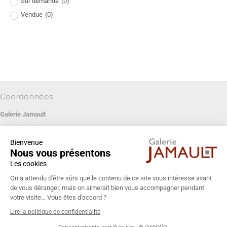
Sur demande
(
0
)
Vendue
(
0
)
Coordonnées
Galerie Jamault
19 rue des Blancs Manteaux
Bienvenue
75004 PARIS
Nous vous présentons
+33 (0)1 42 74 13 85
Les cookies
galeriejamault@gmail.com
On a attendu d'être sûrs que le contenu de ce site vous intéresse avant
de vous déranger, mais on aimerait bien vous accompagner pendant
votre visite... Vous êtes d'accord ?
Lire la politique de confidentialité