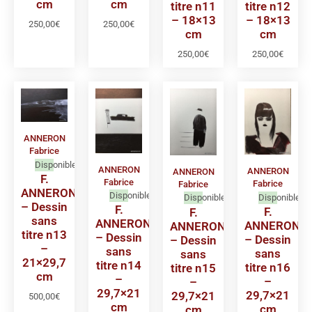
cm
cm
titre n12
titre n11
– 18×13
– 18×13
250,00
€
250,00
€
cm
cm
250,00
€
250,00
€
ANNERON
Fabrice
Disponible
ANNERON
ANNERON
ANNERON
F.
Fabrice
Fabrice
Fabrice
ANNERON
Disponible
Disponible
Disponible
– Dessin
F.
F.
F.
sans
ANNERON
ANNERON
ANNERON
titre n13
– Dessin
– Dessin
– Dessin
–
sans
sans
sans
21×29,7
titre n14
titre n16
titre n15
cm
–
–
–
29,7×21
29,7×21
29,7×21
500,00
€
cm
cm
cm