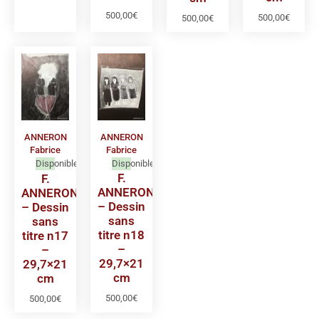
500,00
€
500,00
€
500,00
€
ANNERON
ANNERON
Fabrice
Fabrice
Disponible
Disponible
F.
F.
ANNERON
ANNERON
– Dessin
– Dessin
sans
sans
titre n18
titre n17
–
–
29,7×21
29,7×21
cm
cm
500,00
€
500,00
€