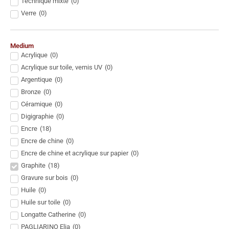
Technique mixte
(
0
)
Verre
(
0
)
Medium
Acrylique
(
0
)
Acrylique sur toile, vernis UV
(
0
)
Argentique
(
0
)
Bronze
(
0
)
Céramique
(
0
)
Digigraphie
(
0
)
Encre
(
18
)
Encre de chine
(
0
)
Encre de chine et acrylique sur papier
(
0
)
Graphite
(
18
)
Gravure sur bois
(
0
)
Huile
(
0
)
Huile sur toile
(
0
)
Longatte Catherine
(
0
)
PAGLIARINO Elia
(
0
)