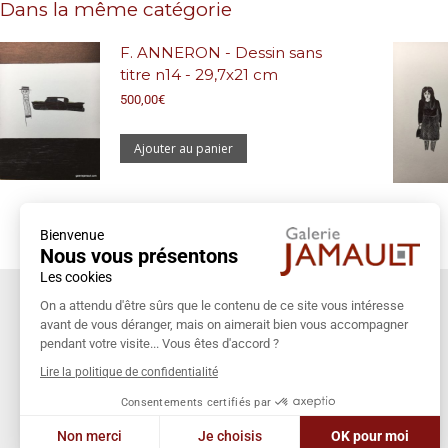
Dans la même catégorie
F. ANNERON - Dessin sans
titre n14 - 29,7x21 cm
500,00
€
Ajouter au panier
Bienvenue
Nous vous présentons
Les cookies
Coordonnées
On a attendu d'être sûrs que le contenu de ce site vous intéresse
avant de vous déranger, mais on aimerait bien vous accompagner
Galerie Jamault
pendant votre visite... Vous êtes d'accord ?
19 rue des Blancs Manteaux
Lire la politique de confidentialité
75004 PARIS
Consentements certifiés par
+33 (0)1 42 74 13 85
Non merci
Je choisis
OK pour moi
galeriejamault@gmail.com