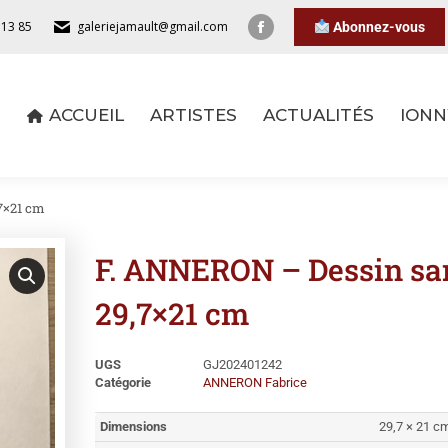
 13 85
galeriejamault@gmail.com
Abonnez-vous
ACCUEIL
ARTISTES
ACTUALITÉS
IONN
ACCUEIL
ARTISTES
ACTUALITÉS
IONN
,7×21 cm
F. ANNERON – Dessin san
29,7×21 cm
UGS
GJ202401242
Catégorie
ANNERON Fabrice
Dimensions
29,7 × 21 c