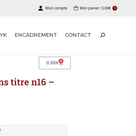
Mon compte
Mon panier:
0,00
€
0
YK
ENCADREMENT
CONTACT
YK
ENCADREMENT
CONTACT
0
0,00
€
s titre n16 –
m