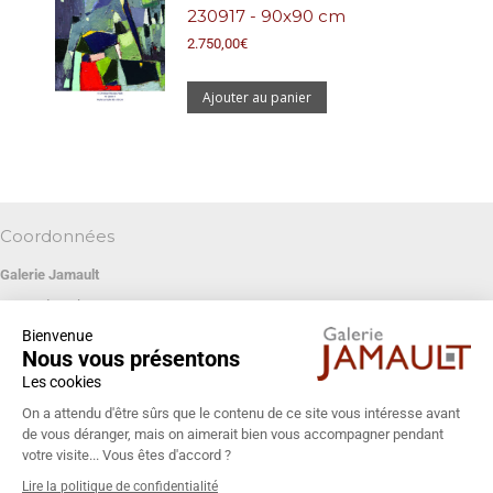
230917 - 90x90 cm
2.750,00
€
Ajouter au panier
Coordonnées
Galerie Jamault
19 rue des Blancs Manteaux
Bienvenue
75004 PARIS
Nous vous présentons
+33 (0)1 42 74 13 85
Les cookies
galeriejamault@gmail.com
On a attendu d'être sûrs que le contenu de ce site vous intéresse avant
de vous déranger, mais on aimerait bien vous accompagner pendant
votre visite... Vous êtes d'accord ?
Lire la politique de confidentialité