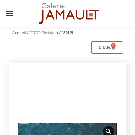
Accueil
/
HOËT Christian
/ 250118
0
0,00
€