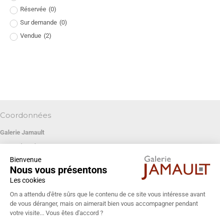
Réservée
(
0
)
Sur demande
(
0
)
Vendue
(
2
)
Coordonnées
Galerie Jamault
19 rue des Blancs Manteaux
Bienvenue
75004 PARIS
Nous vous présentons
+33 (0)1 42 74 13 85
Les cookies
galeriejamault@gmail.com
On a attendu d'être sûrs que le contenu de ce site vous intéresse avant
de vous déranger, mais on aimerait bien vous accompagner pendant
votre visite... Vous êtes d'accord ?