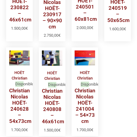
HOËT-
HOËT-
HOËT-
Nicolas
240501
230822
240519
HOËT-
–
–
–
230917
60x81cm
46x61cm
50x65cm
– 90×90
cm
2.000,00
€
1.500,00
€
1.600,00
€
2.750,00
€
HOËT
HOËT
HOËT
Christian
Christian
Christian
Disponible
Disponible
Disponible
Christian
Christian
Christian
Nicolas
Nicolas
Nicolas
HOËT-
HOËT-
HOËT-
240628
241004
240808
–
– 54×73
–
54x73cm
cm
46x61cm
1.700,00
€
1.700,00
€
1.500,00
€