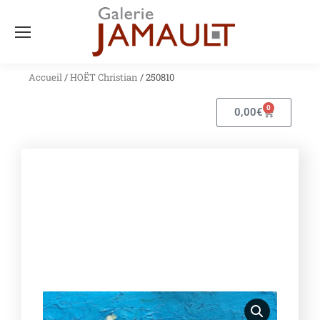
Accueil
/
HOËT Christian
/ 250810
0
0,00
€