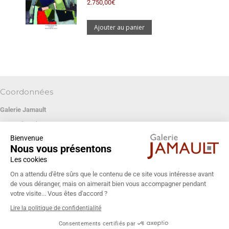
2.750,00
€
Ajouter au panier
Coordonnées
Galerie Jamault
19 rue des Blancs Manteaux
Bienvenue
75004 PARIS
Nous vous présentons
+33 (0)1 42 74 13 85
Les cookies
galeriejamault@gmail.com
On a attendu d'être sûrs que le contenu de ce site vous intéresse avant
de vous déranger, mais on aimerait bien vous accompagner pendant
votre visite... Vous êtes d'accord ?
Lire la politique de confidentialité
Consentements certifiés par