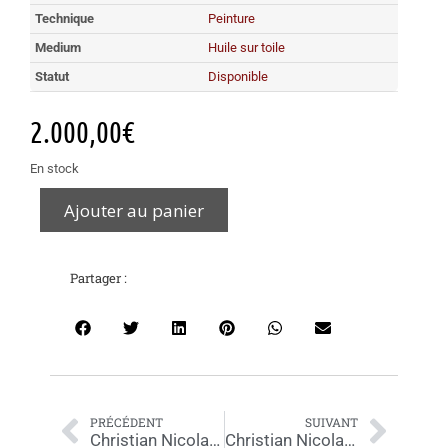
Technique
Peinture
Medium
Huile sur toile
Statut
Disponible
2.000,00
€
En stock
Ajouter au panier
Partager :
PRÉCÉDENT
SUIVANT
Christian Nicolas HOËT – 240403 – 73x92cm
Christian Nicolas HOËT- 241004 – 54×73 cm