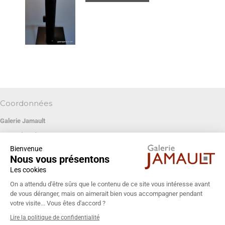
Coordonnées
Galerie Jamault
19 rue des Blancs Manteaux
Bienvenue
75004 PARIS
Nous vous présentons
+33 (0)1 42 74 13 85
Les cookies
galeriejamault@gmail.com
On a attendu d'être sûrs que le contenu de ce site vous intéresse avant
de vous déranger, mais on aimerait bien vous accompagner pendant
votre visite... Vous êtes d'accord ?
Lire la politique de confidentialité