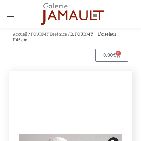
Accueil
/
FOURMY Bérénice
/ B. FOURMY – L’oiseleur –
H46 cm
0
0,00
€