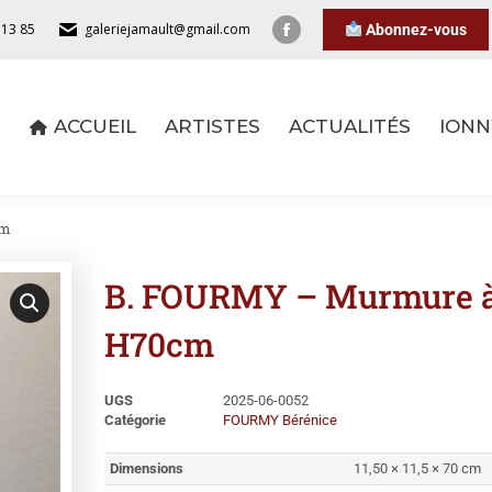
 13 85
galeriejamault@gmail.com
Abonnez-vous
ACCUEIL
ARTISTES
ACTUALITÉS
IONN
ACCUEIL
ARTISTES
ACTUALITÉS
IONN
cm
B. FOURMY – Murmure à 
H70cm
UGS
2025-06-0052
Catégorie
FOURMY Bérénice
Dimensions
11,50 × 11,5 × 70 cm