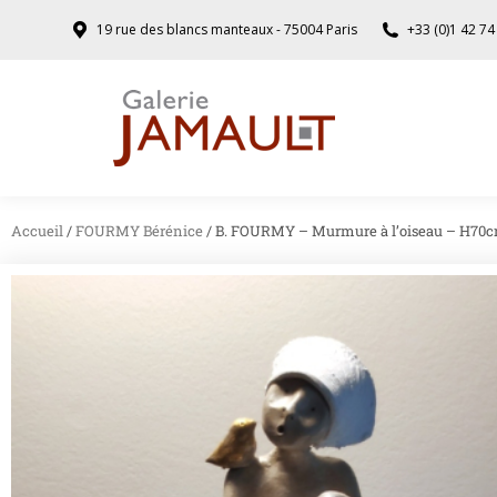
19 rue des blancs manteaux - 75004 Paris
+33 (0)1 42 74
Accueil
/
FOURMY Bérénice
/ B. FOURMY – Murmure à l’oiseau – H70