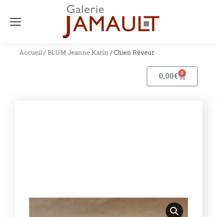
Accueil
/
BLUM Jeanne Karin
/ Chien Rêveur
0
0,00
€