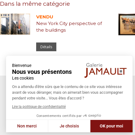
Dans la même catégorie
VENDU
New York City perspective of
the buildings
Détails
Bienvenue
Nous vous présentons
Les cookies
Coordonnées
On a attendu d'être sûrs que le contenu de ce site vous intéresse
avant de vous déranger, mais on aimerait bien vous accompagner
Galerie Jamault
pendant votre visite... Vous êtes d'accord ?
19 rue des Blancs Manteaux
Lire la politique de confidentialité
75004 PARIS
Consentements certifiés par
+33 (0)1 42 74 13 85
Non merci
Je choisis
OK pour moi
galeriejamault@gmail.com