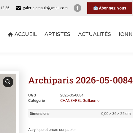
 13 85
galeriejamault@gmail.com
Abonnez-vous
ACCUEIL
ARTISTES
ACTUALITÉS
IONN
ACCUEIL
ARTISTES
ACTUALITÉS
IONN
Archiparis 2026-05-0084
UGS
2026-05-0084
Catégorie
CHANSAREL Guillaume
Dimensions
0,00 × 36 × 25 cm
Acrylique et encre sur papier