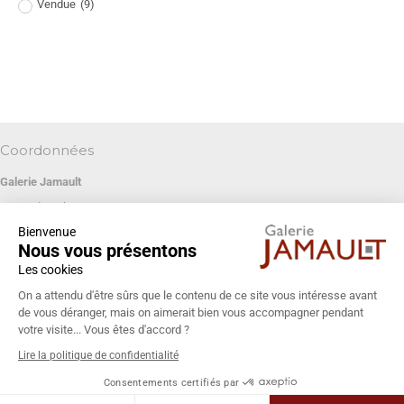
Vendue
(
9
)
Coordonnées
Galerie Jamault
19 rue des Blancs Manteaux
Bienvenue
75004 PARIS
Nous vous présentons
+33 (0)1 42 74 13 85
Les cookies
galeriejamault@gmail.com
On a attendu d'être sûrs que le contenu de ce site vous intéresse avant
de vous déranger, mais on aimerait bien vous accompagner pendant
votre visite... Vous êtes d'accord ?
Lire la politique de confidentialité
Consentements certifiés par
© Galerie Jamault 2026 - Tous droits réservés