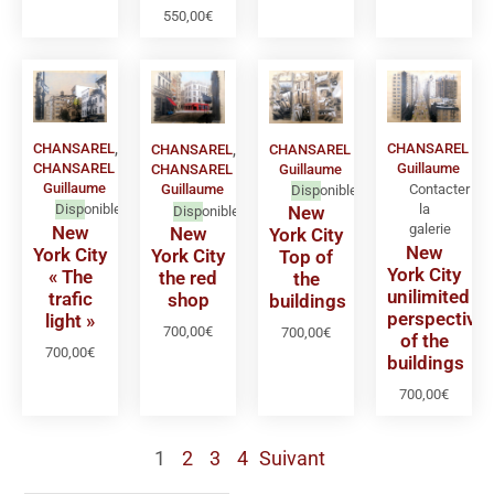
550,00
€
CHANSAREL
,
CHANSAREL
CHANSAREL
CHANSAREL
,
CHANSAREL
Guillaume
Guillaume
CHANSAREL
Guillaume
Guillaume
Contacter
Disponible
Disponible
la
New
Disponible
galerie
New
New
York City
New
York City
York City
Top of
York City
« The
the red
the
unilimited
trafic
shop
buildings
perspective
light »
700,00
€
700,00
€
of the
700,00
€
buildings
700,00
€
1
2
3
4
Suivant