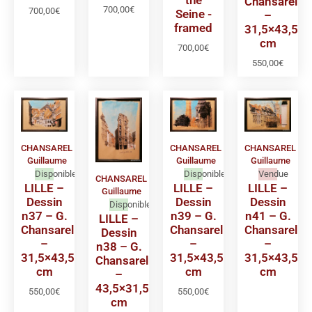
Chansarel
700,00
€
700,00
€
Seine -
–
framed
31,5×43,5
cm
700,00
€
550,00
€
CHANSAREL
CHANSAREL
CHANSAREL
Guillaume
Guillaume
Guillaume
Disponible
Disponible
Vendue
CHANSAREL
LILLE –
LILLE –
LILLE –
Guillaume
Dessin
Dessin
Dessin
Disponible
n37 – G.
n39 – G.
n41 – G.
LILLE –
Chansarel
Chansarel
Chansarel
Dessin
–
–
–
n38 – G.
31,5×43,5
31,5×43,5
31,5×43,5
Chansarel
cm
cm
cm
–
43,5×31,5
550,00
€
550,00
€
cm