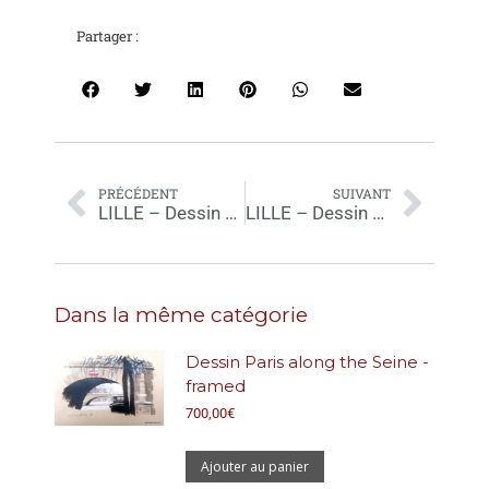
Partager :
PRÉCÉDENT
SUIVANT
LILLE – Dessin n38 – G. Chansarel – 43,5×31,5 cm
LILLE – Dessin n41 – G. Chansarel – 31,5×43,5 cm
Dans la même catégorie
Dessin Paris along the Seine -
framed
700,00
€
Ajouter au panier