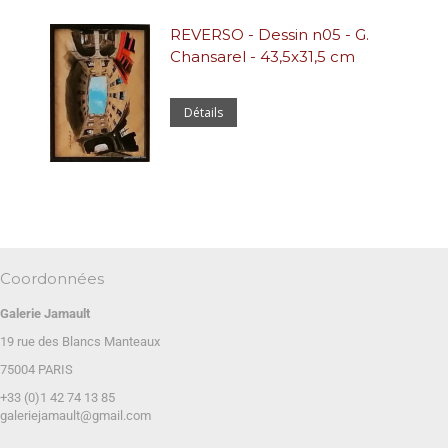
REVERSO - Dessin n05 - G.
Chansarel - 43,5x31,5 cm
Détails
Coordonnées
Galerie Jamault
19 rue des Blancs Manteaux
75004 PARIS
+33 (0)1 42 74 13 85
galeriejamault@gmail.com