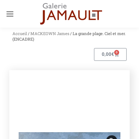
Accueil
/
MACKEOWN James
/ La grande plage. Ciel et mer.
(ENCADRE)
0
0,00
€