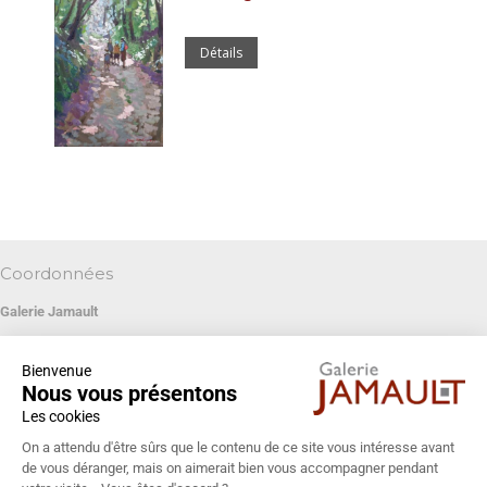
Détails
Coordonnées
Galerie Jamault
19 rue des Blancs Manteaux
Bienvenue
75004 PARIS
Nous vous présentons
+33 (0)1 42 74 13 85
Les cookies
galeriejamault@gmail.com
On a attendu d'être sûrs que le contenu de ce site vous intéresse avant
de vous déranger, mais on aimerait bien vous accompagner pendant