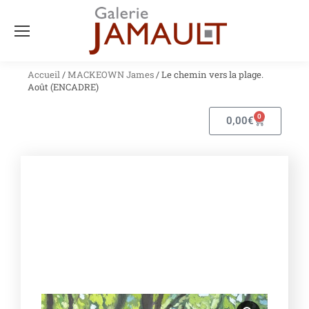
Accueil
/
MACKEOWN James
/ Le chemin vers la plage.
Août (ENCADRE)
0
0,00
€