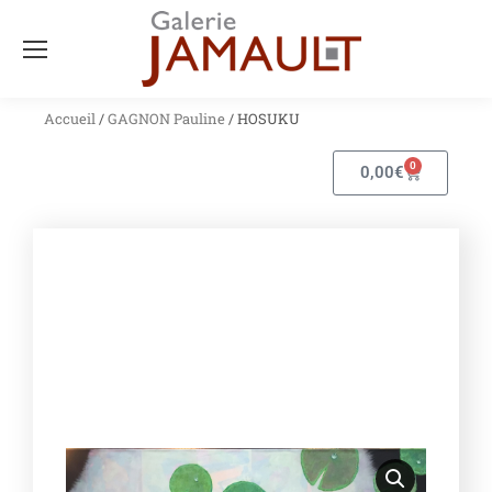
Accueil
/
GAGNON Pauline
/ HOSUKU
0
0,00
€