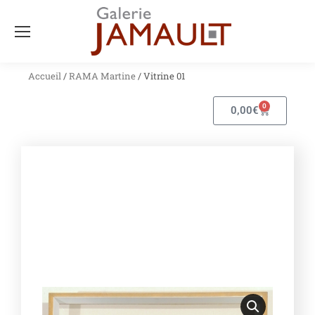
Accueil
/
RAMA Martine
/ Vitrine 01
0
0,00
€