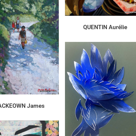
QUENTIN Aurélie
ACKEOWN James