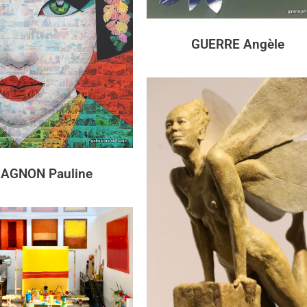
GUERRE Angèle
AGNON Pauline