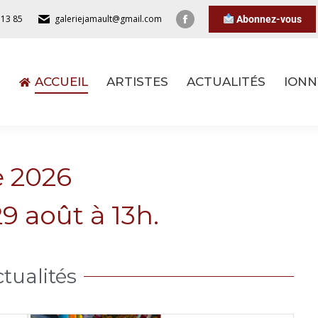
 13 85
galeriejamault@gmail.com
Abonnez-vous
ACCUEIL
ARTISTES
ACTUALITÉS
IONN
ACCUEIL
ARTISTES
ACTUALITÉS
IONN
e 2026
9 août à 13h.
tualités