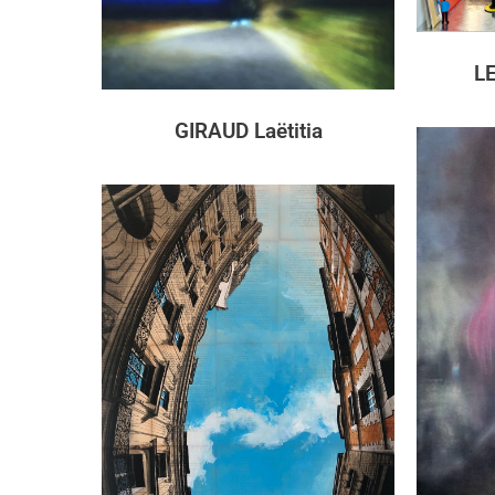
L
GIRAUD Laëtitia