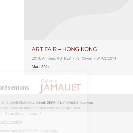
ART FAIR – HONG KONG
2014
,
Années
,
AUTRES
Par
Olivier
01/03/2014
Mars 2014
Bienvenue
Nous vous présentons
Les cookies
On a attendu d'être sûrs que le contenu de ce site vous intéresse
© Galerie Jamault 2026 - Tous droits réservés
avant de vous déranger, mais on aimerait bien vous accompagner
pendant votre visite... Vous êtes d'accord ?
Lire la politique de confidentialité
Consentements certifiés par