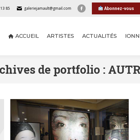
 13 85
galeriejamault@gmail.com
Abonnez-vous
ACCUEIL
ARTISTES
ACTUALITÉS
IONN
ACCUEIL
ARTISTES
ACTUALITÉS
IONN
chives de portfolio :
AUTR