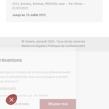
2012
,
Années
,
Artistes
,
PIERSON Jean
Par
Olivier
01/07/2012
Jusqu’au 15 Juillet 2012
© Galerie Jamault 2026 - Tous droits réservés
Mentions légales
|
Politique de confidentialité
e
vous présentons
es
du d'être sûrs que le contenu de ce site vous intéresse avant
ranger, mais on aimerait bien vous accompagner pendant
e... Vous êtes d'accord ?
tique de confidentialité
Consentements certifiés par
erci
Je choisis
OK pour moi