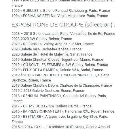
1997 « NATURES MORTES », Galerie Renaud Richebourg, Paris,
France
1996 « GUEULES », Galerie Renaud Richebourg, Paris, France
1994 « ÉCRIVAINS RÉELS », Virgin Megastore, Paris, France
EXPOSITIONS DE GROUPE (sélection) :
2023 – 2010 Galerie Jamault, Paris, Versailles, Ile de Ré, France
2023-2020 3W Gallery, Reims, France
2020 « REBOND ! », Valmy, Argelès-sur-Mer, France
2020 Galerie V&A, Sarlat-la-Canéda, France
2020 Galerie de l’Hôtel de Maleville, Sarlat, France
2019 Galerie Christian Croset, Nogent-sur-Marne, France
2019 « OÙ SONT LES FEMMES », 3W Gallery, Reims, France
2019 « FEUX DE LA RAMPE », Galerie V&A, Sarlat, France
2019 à 2015 « PARENTHÈSE EXPRESSIONNISTE II », Galerie
Duchoze, Rouen, France
2019 Galerie Christine Deom, Château de la Chaussée, France
2019 à 2018 Galerie Duchoze, Rouen, France
2018 « SENSUAL PAINTINGS », Concorde Art Gallery, Paris,
France
2017 « OH MY DOG ! », 3W Gallery, Reims, France
2016 « IMPRESSIONNANTES ! », Panorama XXL, Rouen, France
2015 « BESTIAIRE », Artsper, avec la galerie Roy Sfeir, Paris,
France
2015 et 2014 « XXL – 10 artistes 10 Œuvres», Galerie Arnaud