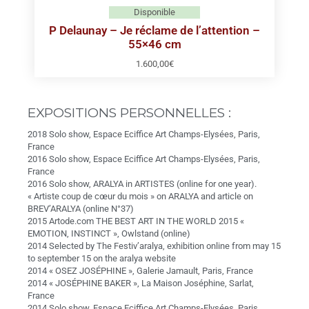
Disponible
P Delaunay – Je réclame de l’attention –
55×46 cm
1.600,00
€
EXPOSITIONS PERSONNELLES :
2018 Solo show, Espace Eciffice Art Champs-Elysées, Paris,
France
2016 Solo show, Espace Eciffice
Art Champs-Elysées, Paris,
France
2016 Solo show, ARALYA in ARTISTES (online for one year).
« Artiste coup de cœur du mois » on ARALYA and article on
BREV’ARALYA (online N°37)
2015 Artode.com THE BEST ART IN THE WORLD 2015 «
EMOTION, INSTINCT », Owlstand (online)
2014 Selected by The Festiv’aralya, exhibition online from may 15
to september 15 on the aralya website
2014 « OSEZ JOSÉPHINE », Galerie Jamault, Paris, France
2014 « JOSÉPHINE BAKER », La Maison Joséphine, Sarlat,
France
2014 Solo show, Espace Eciffice Art Champs-Elysées, Paris,