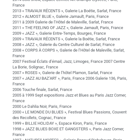
France
2013 « TRAVAUX RÉCENTS », Galerie La Boétie, Sarlat, France
2012 « ALMOST BLUE », Galerie Jamault, Paris, France
2011 à 2009 Galerie de l’Hôtel de Maleville, Sarlat, France
2011 « THE FEELING OF JAZZ », Galerie Jamault, Paris, France
2009 « JAZZ », Galerie Entre-Temps, Bourges, France
2009 « TRAVAUX RÉCENTS », Galerie la Boétie, Sarlat, France
2008 « JAZZ », Galerie du Centre Culturel de Sarlat, France
2008 « CORPS À CORPS », Galerie de l’Hôtel de Maleville, Sarlat,
France
2007 Festival Éclats d’émail, Jazz, Limoges, France 2007 Centre
La Borie, Solignac, France
2007 « ROSES », Galerie de l’hôtel Plamon, Sarlat, France
2007 « JAZZ AU BAZ’ART », Paris, France 2006 Galerie 136, Paris,
France
2006 Touche finale, Sarlat, France
2005 à 1999 Sept expositions Jazz et Blues au Paris Jazz Corner,
France
2000 Le Dahlia Noir, Paris, France
2000 « LE MONDE DU BLUES », Festival Blues Passions, Couvent
des Recollets, Cognac, France
1999 « BILLIE HOLIDAY », Espace Kiron, Paris, France
1998 « JAZZ BLUES BOXE ET GANGSTERS », Paris Jazz Corner,
France