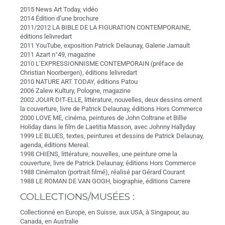
2015 News Art Today, vidéo
2014 Édition d’une brochure
2011/2012 LA BIBLE DE LA FIGURATION CONTEMPORAINE,
éditions lelivredart
2011 YouTube, exposition Patrick Delaunay, Galerie Jamault
2011 Azart n°49, magazine
2010 L’EXPRESSIONNISME CONTEMPORAIN (préface de
Christian Noorbergen), éditions lelivredart
2010 NATURE ART TODAY, éditions Patou
2006 Zalew Kultury, Pologne, magazine
2002 JOUIR DIT-ELLE, littérature, nouvelles, deux dessins ornent
la couverture, livre de Patrick Delaunay, éditions Hors Commerce
2000 LOVE ME, cinéma, peintures de John Coltrane et Billie
Holiday dans le film de Laetitia Masson, avec Johnny Hallyday
1999 LE BLUES, textes, peintures et dessins de Patrick Delaunay,
agenda, éditions Mereal.
1998 CHIENS, littérature, nouvelles, une peinture orne la
couverture, livre de Patrick Delaunay, éditions Hors Commerce
1988 Cinématon (portrait filmé), réalisé par Gérard Courant
1988 LE ROMAN DE VAN GOGH, biographie, éditions Carrere
COLLECTIONS/MUSÉES :
Collectionné en Europe, en Suisse, aux USA, à Singapour, au
Canada, en Australie