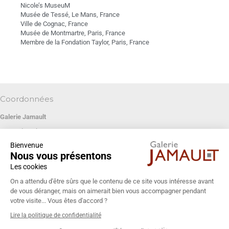
Nicole’s MuseuM
Musée de Tessé, Le Mans, France
Ville de Cognac, France
Musée de Montmartre, Paris, France
Membre de la Fondation Taylor, Paris, France
Coordonnées
Galerie Jamault
19 rue des Blancs Manteaux
Bienvenue
75004 PARIS
Nous vous présentons
+33 (0)1 42 74 13 85
Les cookies
galeriejamault@gmail.com
On a attendu d'être sûrs que le contenu de ce site vous intéresse avant
de vous déranger, mais on aimerait bien vous accompagner pendant
votre visite... Vous êtes d'accord ?
Lire la politique de confidentialité