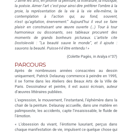
J’aime les arts, en priorité la peinture, la littérature, la musique,
la poésie. Aimer l’art c’est pour ainsi dire préférer l’ombre à la
proie, la représentation de la vie à la vie elle-même, la
contemplation à l’action qui, au fond, souvent,
n’est qu’agitation, énervement.” Aujourd’hui il veut se faire
plaisir en construisant une œuvre ouverte (…) Tour à tour
harmonieux ou dissonants, ses tableaux procurent des
moments de grands bonheurs picturaux. L’artiste cite
Dostoïevski : “La beauté sauve le monde”, et il ajoute :
sauvons la beauté. Puisse-t-il être entendu ! »
(Colette Pagès, in Aralya n°37)
PARCOURS
Après de nombreuses années consacrées au dessin
uniquement, Patrick Delaunay commence à peindre en 1995,
il se forme dans les Ateliers des Beaux Arts de la Ville de
Paris. Dessinateur et peintre, il est aussi écrivain, auteur
d’œuvres littéraires publiées.
L’expression, le mouvement, l’instantané, l’éphémère dans la
chair de la peinture. Delaunay accueille, dans une matière en
palimpseste, les accidents, capte l’insaisissable, le fluide de
l’émotion.
« L’obsession du vivant, l’érotisme luxuriant, perçus dans
chaque manifestation de vie, impulsent ce quelque chose qui