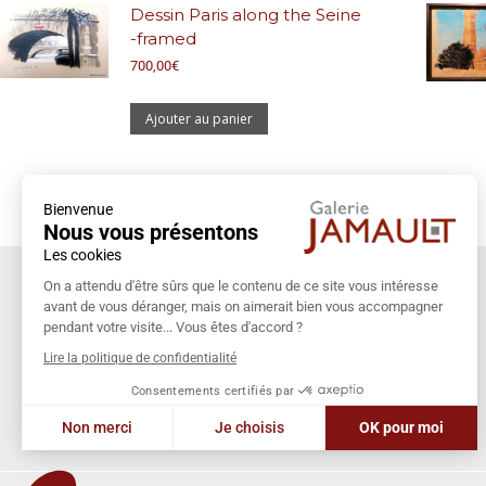
Dessin Paris along the Seine
-framed
700,00
€
Ajouter au panier
Bienvenue
Nous vous présentons
Les cookies
Coordonnées
On a attendu d'être sûrs que le contenu de ce site vous intéresse
avant de vous déranger, mais on aimerait bien vous accompagner
Galerie Jamault
pendant votre visite... Vous êtes d'accord ?
19 rue des Blancs Manteaux
Lire la politique de confidentialité
75004 PARIS
Consentements certifiés par
+33 (0)1 42 74 13 85
Non merci
Je choisis
OK pour moi
galeriejamault@gmail.com
Axeptio consent
Plateforme de Gestion du Consentement : Personnalisez vos Options