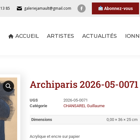
 13 85
galeriejamault@gmail.com
Abonnez-vous
ACCUEIL
ARTISTES
ACTUALITÉS
IONN
ACCUEIL
ARTISTES
ACTUALITÉS
IONN
Archiparis 2026-05-0071
UGS
2026-05-0071
Catégorie
CHANSAREL Guillaume
Dimensions
0,00 × 36 × 25 cm
Acrylique et encre sur papier