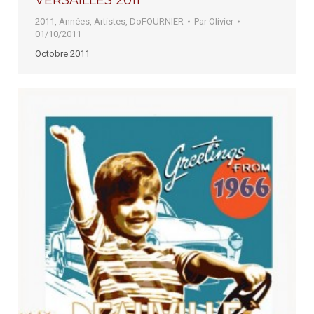
VERSAILLES 2011
2011
,
Années
,
Artistes
,
DoFOURNIER
Par
Olivier
01/10/2011
Octobre 2011