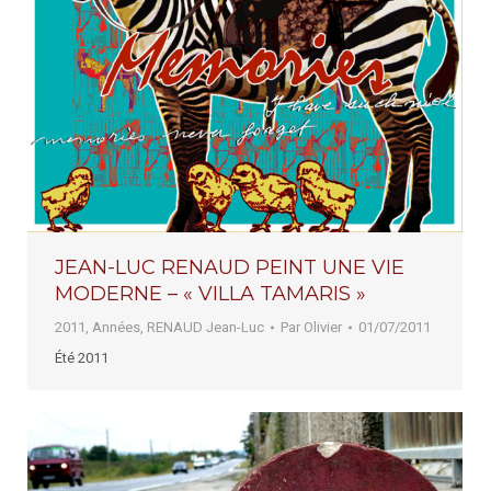
JEAN-LUC RENAUD PEINT UNE VIE
MODERNE – « VILLA TAMARIS »
2011
,
Années
,
RENAUD Jean-Luc
Par
Olivier
01/07/2011
Été 2011