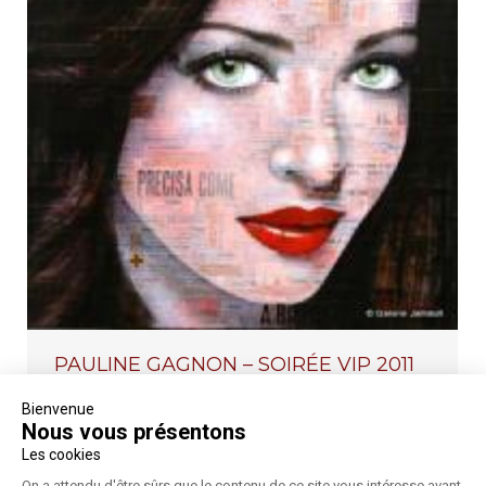
PAULINE GAGNON – SOIRÉE VIP 2011
2011
,
Années
,
Artistes
,
GAGNON Pauline
Par
Olivier
Bienvenue
01/01/2011
Nous vous présentons
Parmi une cinquantaine de toile, les visiteurs découvrirons
Les cookies
les multiples influences et palettes de cette artiste dont les
On a attendu d'être sûrs que le contenu de ce site vous intéresse avant