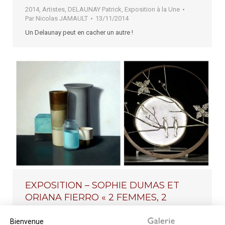
2014
,
Artistes
,
DELAUNAY Patrick
,
Exposition à la Une
Par
Nicolas JAMAULT
13/11/2014
Un Delaunay peut en cacher un autre !
EXPOSITION – SOPHIE DUMAS ET
ORIANA FIERRO « 2 FEMMES, 2
NATURES »
Bienvenue
2014
,
Années
,
Artistes
,
DUMAS Sophie
,
Exposition à la